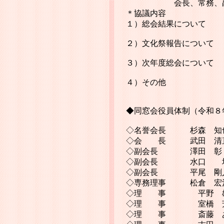
会長、常務、副会
＊協議内容
１）総会結果について
２）文化祭報告について
３）次年度総会について
４）その他
◆同窓会役員体制（令和８
◇名誉会長 杉森 知
◇会 長 武田 清直
◇副会長 澤田 彰
◇副会長 水口 均（
◇副会長 平尾 剛人（
◇専務理事 松倉 宏治
◇理 事 平野 雄二
◇理 事 室橋 芳行
◇理 事 斎藤 あか