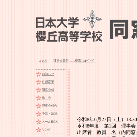
□
TOP
……
理事会報告
……
櫻高TOPﾍﾟｰｼﾞ
お知らせ
住所変更
同窓会報
総 会
理事会報告
予算・決算
令和8年6月27日（土）13:3
メールBOX
令和8年度 第1回 理事
リンク
出席者 教員 名（内同窓