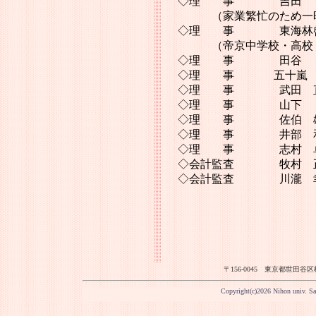
◇理 事 吉田 滋
（家業繁忙のため一
◇理 事 東海林啓造
（帝京中学校・高校 
◇理 事 田谷 真
◇理 事 五十嵐 理
◇理 事 武田 直丈
◇理 事 山下 亮（
◇理 事 佐伯 雄一
◇理 事 井部 和正
◇理 事 志村 卓哉
◇会計監査 牧村 正
◇会計監査 川瀧 幸
〒156-0045 東京都世田谷区桜上水3-2
Copyright(c)2026 Nihon univ. S